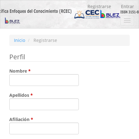
Navegación
Registrarse
Entrar
principal
Contenido
Toggl
principal
navig
Barra
lateral
Inicio
Registrarse
Perfil
Obligatorio
Nombre
*
Obligatorio
Apellidos
*
Obligatorio
Afiliación
*